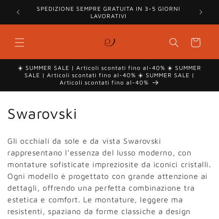
Vai
SPEDIZIONE SEMPRE GRATUITA IN 3-5 GIORNI
direttamente
LAVORATIVI
ai contenuti
Carrello
☀️ SUMMER SALE | Articoli scontati fino al-40% ☀️ SUMMER
SALE | Articoli scontati fino al-40% ☀️ SUMMER SALE |
Articoli scontati fino al-40%
C
Swarovski
o
Gli occhiali da sole e da vista Swarovski
l
rappresentano l’essenza del lusso moderno, con
montature sofisticate impreziosite da iconici cristalli.
l
Ogni modello è progettato con grande attenzione ai
e
dettagli, offrendo una perfetta combinazione tra
estetica e comfort. Le montature, leggere ma
z
resistenti, spaziano da forme classiche a design