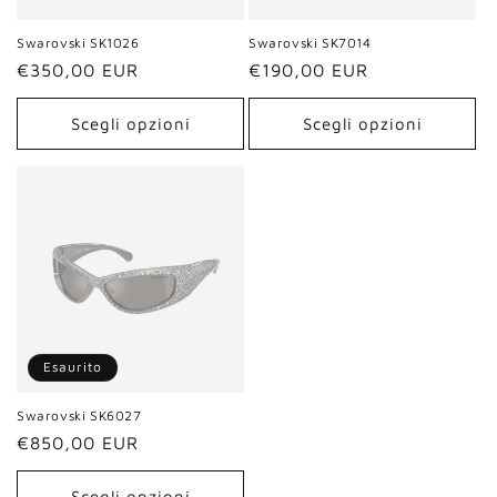
Swarovski SK1026
Swarovski SK7014
Prezzo
€350,00 EUR
Prezzo
€190,00 EUR
di
di
listino
listino
Scegli opzioni
Scegli opzioni
Esaurito
Swarovski SK6027
Prezzo
€850,00 EUR
di
listino
Scegli opzioni