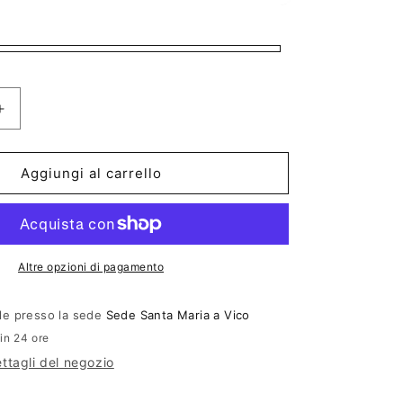
Aumenta
quantità
per
Aggiungi al carrello
Balenciaga
BB0299S
Altre opzioni di pagamento
ile presso la sede
Sede Santa Maria a Vico
 in 24 ore
ettagli del negozio