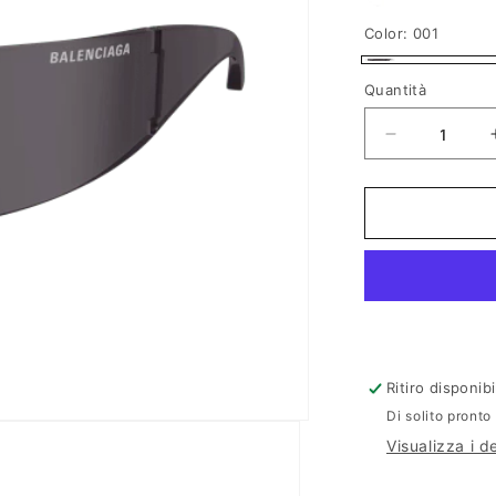
f
Color:
001
i
001
c
Quantità
a
Diminuisci
quantità
per
Balenciaga
BB0299S
Ritiro disponib
Di solito pronto
Visualizza i d