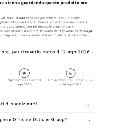
ne stanno guardando questo prodotto ora
ular Mask in una versione più stretta, con un design
spirato allo street-style. Questa eccezionale maschera è
ente avvolgente, con un dettaglio ergonomico in
so che ormai è diventato un’icona dell’Eyewear
Balenciaga
.
enciaga è incolore e inciso al laser in alto a sinistra della
 ore
, per riceverlo entro il
12 ago 2026 -
Spedizione Ordine:
10
Ordine Ricevuto:
12 ago 2026
ago 2026
- 14 ago 2026
ti di spedizione?
liere Officine Ottiche Group?