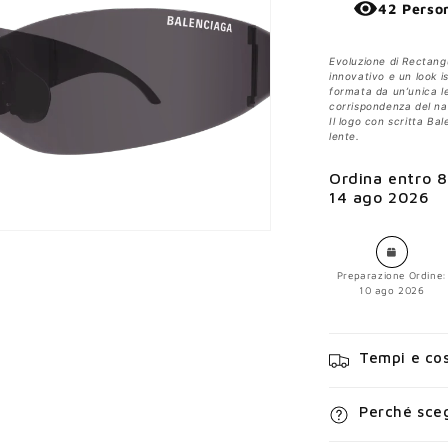
42 Perso
Evoluzione di Rectang
innovativo e un look i
formata da un’unica l
corrispondenza del na
Il logo con scritta Bal
lente.
Ordina entro
8
14 ago 2026
Preparazione Ordine:
10 ago 2026
Tempi e cos
Perché sceg