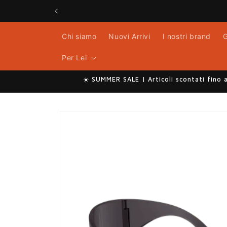
Vai
direttamente
ai contenuti
Chi siamo
Nuovi Arrivi
I nostri brand
G
Per Lei
☀️ SUMMER SALE | Articoli scontati fino 
Passa alle
informazioni
sul prodotto