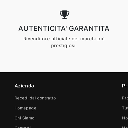
AUTENTICITA' GARANTITA
Rivenditore ufficiale dei marchi più
prestigiosi.
Azienda
Pr
Recedi dal contratto
Pr
Homepage
Tut
Chi Siamo
No
Contatti
No