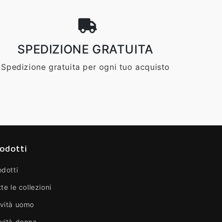
SPEDIZIONE GRATUITA
Spedizione gratuita per ogni tuo acquisto
odotti
odotti
te le collezioni
vità uomo
vità donna