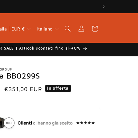
L
Accedi
Carrello
Italia | EUR €
Italiano
i
n
g
 SALE | Articoli scontati fino al-40%
u
a
 GROUP
ga BB0299S
In offerta
Prezzo
€351,00 EUR
scontato