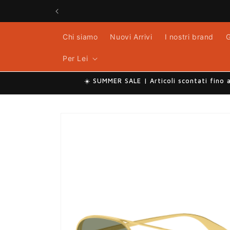
Vai
direttamente
ai contenuti
Chi siamo
Nuovi Arrivi
I nostri brand
G
Per Lei
☀️ SUMMER SALE | Articoli scontati fino 
Passa alle
informazioni
sul prodotto