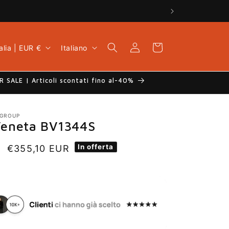
L
Accedi
Carrello
Italia | EUR €
Italiano
i
n
g
 SALE | Articoli scontati fino al-40%
u
a
 GROUP
Veneta BV1344S
In offerta
Prezzo
€355,10 EUR
scontato