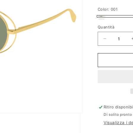
f
Color:
001
i
001
c
002
Variante
esaurita
a
Quantità
o
non
disponibile
Diminuisci
quantità
per
Bottega
Veneta
BV1344S
Ritiro disponib
Di solito pronto
Visualizza i d