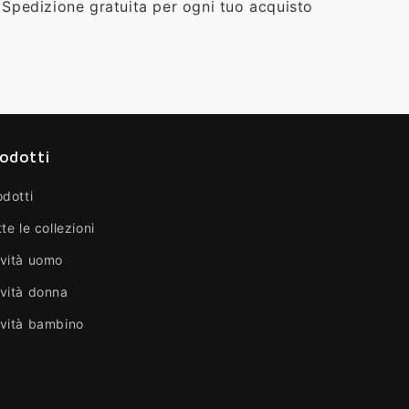
Spedizione gratuita per ogni tuo acquisto
odotti
odotti
te le collezioni
vità uomo
vità donna
vità bambino