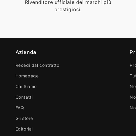
Rivenditore ufficiale dei marchi più
prestigiosi.
Azienda
Pr
Recedi dal contratto
Pr
Homepage
Tut
Chi Siamo
No
Contatti
No
FAQ
No
Gli store
Editorial