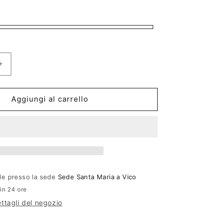
Aumenta
quantità
per
Aggiungi al carrello
Bottega
Veneta
BV1344S
ile presso la sede
Sede Santa Maria a Vico
 in 24 ore
ettagli del negozio