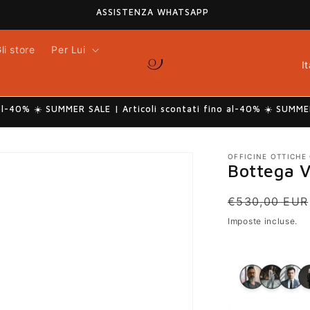
ASSISTENZA WHATSAPP
li store
Per Lui
P
a
e
s
al-40% ☀️ SUMMER SALE | Articoli scontati fino al-40% ☀️ SUMMER
e
/
A
OFFICINE OTTICHE
Bottega 
r
e
Prezzo
€530,00 EUR
a
di
Imposte incluse.
g
listino
e
o
g
r
a