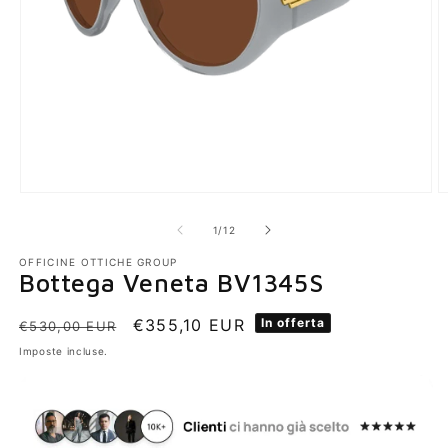
su
1
/
12
OFFICINE OTTICHE GROUP
Bottega Veneta BV1345S
Prezzo
Prezzo
€355,10 EUR
In offerta
€530,00 EUR
di
scontato
Imposte incluse.
listino