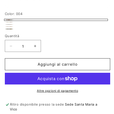
Color:
004
004
002
Variante
005
Variante
esaurita
007
Variante
esaurita
006
o
esaurita
o
non
Quantità
o
non
disponibile
non
disponibile
disponibile
Diminuisci
Aumenta
quantità
quantità
per
per
Aggiungi al carrello
Bottega
Bottega
Veneta
Veneta
BV1345S
BV1345S
Altre opzioni di pagamento
Ritiro disponibile presso la sede
Sede Santa Maria a
Vico