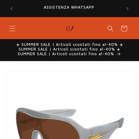
Vai
SPEDIZ
direttamente
A
ASSISTENZA WHATSAPP
ai contenuti
Carrello
☀️ SUMMER SALE | Articoli scontati fino al-40% ☀️
SUMMER SALE | Articoli scontati fino al-40% ☀️
SUMMER SALE | Articoli scontati fino al-40%
Passa alle
informazioni
sul prodotto