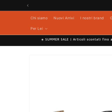
Vai
direttamente
ai contenuti
Chi siamo
Nuovi Arrivi
I nostri brand
G
Per Lei
☀️ SUMMER SALE | Articoli scontati fino 
Passa alle
informazioni
sul prodotto