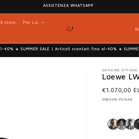
ASSISTENZA WHATSAPP
li store
Per Lui
P
a
e
s
al-40% ☀️ SUMMER SALE | Articoli scontati fino al-40% ☀️ SUMMER
e
/
A
OFFICINE OTTICHE
Loewe LW
r
e
Prezzo
€1.070,00 
a
di
Imposte incluse.
g
listino
e
o
g
r
a