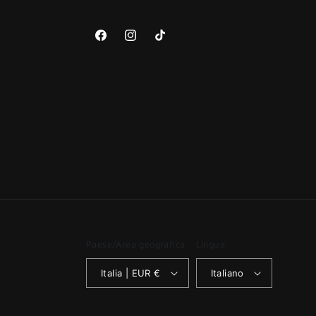
Facebook
Instagram
TikTok
Paese/Area geografica
Lingua
Italia | EUR €
Italiano