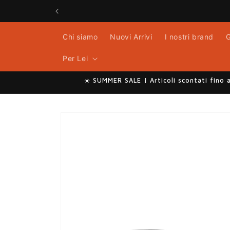
Vai
direttamente
ai contenuti
Chi siamo
Nuovi Arrivi
I nostri brand
G
Per Lei
☀️ SUMMER SALE | Articoli scontati fino 
Passa alle
informazioni
sul prodotto