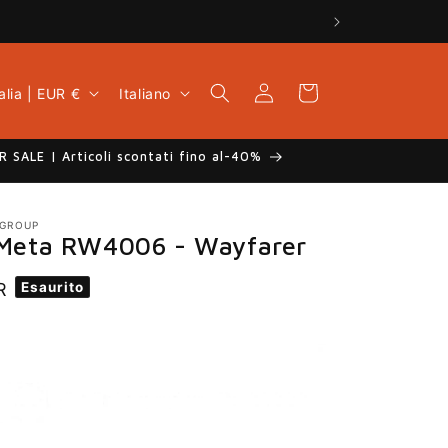
L
Accedi
Carrello
Italia | EUR €
Italiano
i
n
g
 SALE | Articoli scontati fino al-40%
u
a
 GROUP
Meta RW4006 - Wayfarer
Esaurito
R