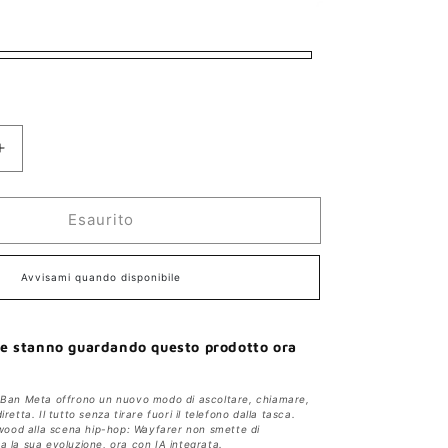
Aumenta
quantità
per
Esaurito
Ray-
Ban
Avvisami quando disponibile
Meta
RW4006
ne stanno guardando questo prodotto ora
-
Wayfarer
-Ban Meta offrono un nuovo modo di ascoltare, chiamare,
retta. Il tutto senza tirare fuori il telefono dalla tasca.
lywood alla scena hip-hop: Wayfarer non smette di
a la sua evoluzione, ora con IA integrata.